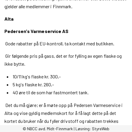
gjelder alle medlemmer i Finnmark.
Alta
Pedersen's Varmeservice AS
Gode rabatter på EU-kontroll, ta kontakt med butikken.
Gir følgende pris på gass, det er for fylling av egen flaske og
ikke bytte.
10/11 kg's flaske kr. 300,-
5 kg's flaske kr. 260,-
40 øre til de som har fastmontert tank.
Det du må gjøre; er å møte opp på Pedersen Varmeservice i
Alta og vise gyldig medlemskort for å få lagt dette på det
kortet du bruker når du fyller drivstoff og rabatten trekkes
automatisk fra pumpen når du fyller drivstoff.
© NBCC avd. Midt-Finnmark | Løsning:
StyreWeb