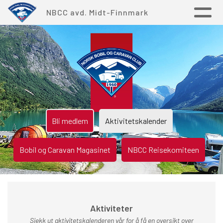
NBCC avd. Midt-Finnmark
Bli medlem
Aktivitetskalender
Bobil og Caravan Magasinet
NBCC Reisekomiteen
Aktiviteter
Sjekk ut aktivitetskalenderen vår for å få en oversikt over