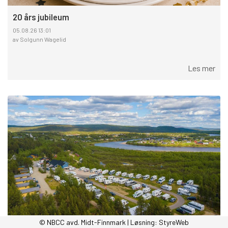
20 års jubileum
05.08.26 13:01
av Solgunn Wagelid
Les mer
© NBCC avd. Midt-Finnmark | Løsning:
StyreWeb
Midnattssoltreff i Karasjok