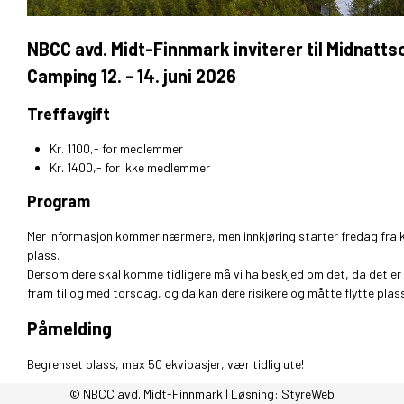
NBCC avd. Midt-Finnmark inviterer til Midnatts
Camping 12. - 14. juni 2026
Treffavgift
Kr. 1100,- for medlemmer
Kr. 1400,- for ikke medlemmer
Program
Mer informasjon kommer nærmere, men innkjøring starter fredag fra kl. 
plass.
Dersom dere skal komme tidligere må vi ha beskjed om det, da det er 
fram til og med torsdag, og da kan dere risikere og måtte flytte plas
Påmelding
Begrenset plass, max 50 ekvipasjer, vær tidlig ute!
© NBCC avd. Midt-Finnmark | Løsning:
StyreWeb
Påmelding til Solgunn Wagelid på telefon 99 64 64 60
innen 29. mai 